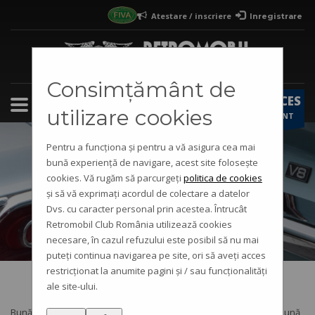
Atestare / inscriere
Inregistrare
×
Pasi atestare vehicul istoric / inscriere in
club
1
Iti faci cont
pe site-ul Retromobil
Consimțământ de
ACCES
2
Completezi formularul
atestare
/
inscriere club
utilizare cookies
CONT
3
Primesti raspunsul in cont si pe e-mail
Pentru a funcționa și pentru a vă asigura cea mai
bună experiență de navigare, acest site folosește
cookies. Vă rugăm să parcurgeți
politica de cookies
VeloSoleX S 2200
și să vă exprimați acordul de colectare a datelor
Dvs. cu caracter personal prin acestea. Întrucât
Retromobil Club România utilizează cookies
necesare, în cazul refuzului este posibil să nu mai
puteți continua navigarea pe site, ori să aveți acces
restricționat la anumite pagini și / sau funcționalități
ale site-ului.
Bună! Sunt Agnes David și am 7 ani. Astăzi am venit în parc împreună