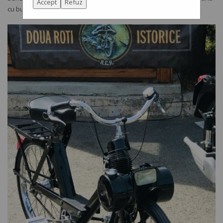
Accept
Refuz
cu bunica VeloSoleX în vârstă de 63 de ani.