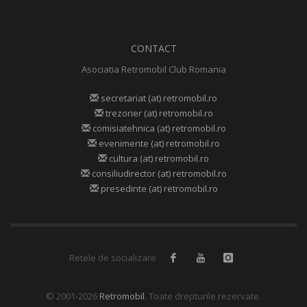
CONTACT
Asociatia Retromobil Club Romania
secretariat (at) retromobil.ro
trezorier (at) retromobil.ro
comisiatehnica (at) retromobil.ro
evenimente (at) retromobil.ro
cultura (at) retromobil.ro
consiliudirector (at) retromobil.ro
presedinte (at) retromobil.ro
Retele de socializare
© 2001-2026
Retromobil
. Toate drepturile rezervate.