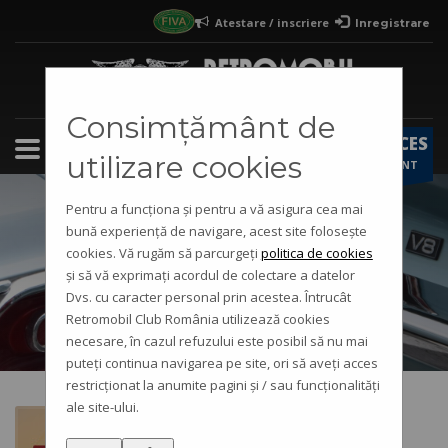
Atestare / inscriere
Inregistrare
×
Pasi atestare vehicul istoric / inscriere in
club
1
Iti faci cont
pe site-ul Retromobil
Consimțământ de
ACCES
2
Completezi formularul
atestare
/
inscriere club
utilizare cookies
CONT
3
Primesti raspunsul in cont si pe e-mail
Pentru a funcționa și pentru a vă asigura cea mai
bună experiență de navigare, acest site folosește
cookies. Vă rugăm să parcurgeți
politica de cookies
Eveniment
și să vă exprimați acordul de colectare a datelor
Dvs. cu caracter personal prin acestea. Întrucât
Retromobil Club România utilizează cookies
necesare, în cazul refuzului este posibil să nu mai
puteți continua navigarea pe site, ori să aveți acces
restricționat la anumite pagini și / sau funcționalități
ale site-ului.