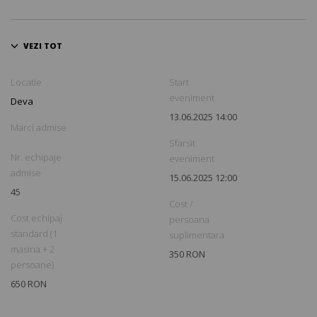
Locatie
Start
eveniment
Deva
13.06.2025 14:00
Marci admise
Sfarsit
Nr. echipaje
eveniment
admise
15.06.2025 12:00
45
Cost /
Cost echipaj
persoana
standard (1
suplimentara
masina + 2
350 RON
persoane)
650 RON