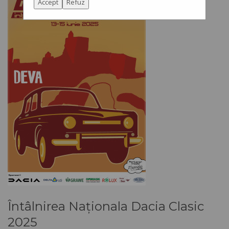
Accept
Refuz
Întâlnirea Naționala Dacia Clasic
2025