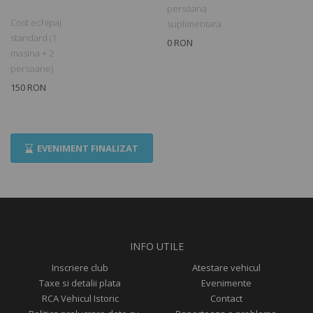
persoana
Cost echipaj
suplimentara
standard (1
0 RON
masina + 2
persoane)
150 RON
EVENIMENT FINALIZAT
INFO UTILE
Inscriere club
Atestare vehicul
Taxe si detalii plata
Evenimente
RCA Vehicul Istoric
Contact