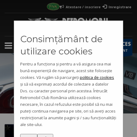
Atestare / inscriere
Inregistrare
×
Pasi atestare vehicul istoric / inscriere in
club
1
Iti faci cont
pe site-ul Retromobil
Consimțământ de
ACCES
2
Completezi formularul
atestare
/
inscriere club
utilizare cookies
CONT
3
Primesti raspunsul in cont si pe e-mail
Pentru a funcționa și pentru a vă asigura cea mai
bună experiență de navigare, acest site folosește
cookies. Vă rugăm să parcurgeți
politica de cookies
Eveniment
și să vă exprimați acordul de colectare a datelor
Dvs. cu caracter personal prin acestea. Întrucât
Retromobil Club România utilizează cookies
necesare, în cazul refuzului este posibil să nu mai
puteți continua navigarea pe site, ori să aveți acces
restricționat la anumite pagini și / sau funcționalități
ale site-ului.