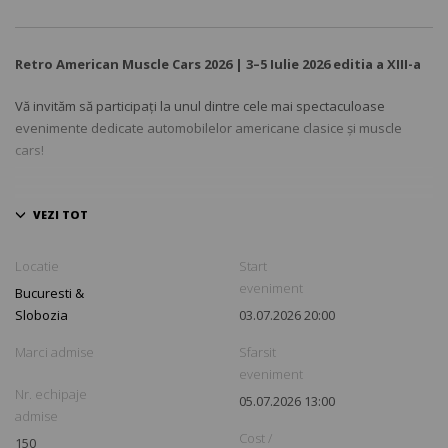
Retro American Muscle Cars 2026 | 3–5 Iulie 2026 editia a XIII-a
Vă invităm să participați la unul dintre cele mai spectaculoase
evenimente dedicate automobilelor americane clasice și muscle
cars!
Locatie
Start
eveniment
Bucuresti &
Slobozia
03.07.2026 20:00
Marci admise
Sfarsit
eveniment
Nr. echipaje
05.07.2026 13:00
admise
Cost /
150