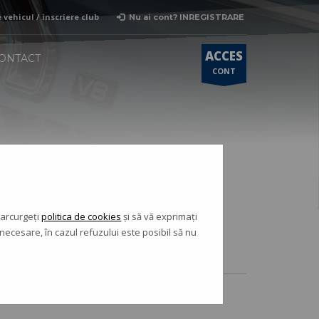
vehicul / inscriere club
Nu ai cont? INREGISTRARE
×
ACCES
ONTACT
3
Primesti raspunsul in cont si pe e-mail
CONT
parcurgeți
politica de cookies
și să vă exprimați
necesare, în cazul refuzului este posibil să nu