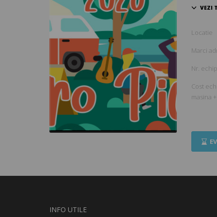
Locatie
Marci ad
Nr. echi
Cost echi
masina +
EV
INFO UTILE