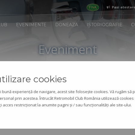
Pasi atestare 
re in club
LUB
EVENIMENTE
DONEAZA
ISTORIOGRAFIE
C
2
Completezi formularul
atestare
/
inscriere club
Eveniment
ilizare cookies
ai bună experiență de navigare, acest site folosește cookies. Vă rugăm să 
personal prin acestea. Întrucât Retromobil Club România utilizează cookies 
oPicnic
 acces restricționat la anumite pagini și / sau funcționalități ale site-ului.
tul se adresează membrilor filialelor B, DB, PH.