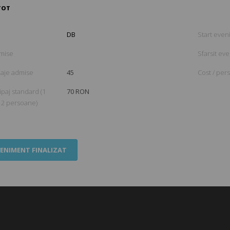
DB
Start eve
mise
Sfarsit ev
paje admise
45
Cost / per
paj standard (1
70 RON
 2 persoane)
ENIMENT FINALIZAT