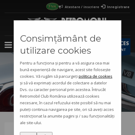
Atestare / inscriere
Inregistrare
×
Pasi atestare vehicul istoric / inscriere in
club
1
Iti faci cont
pe site-ul Retromobil
Consimțământ de
ACCES
2
Completezi formularul
atestare
/
inscriere club
utilizare cookies
CONT
3
Primesti raspunsul in cont si pe e-mail
Pentru a funcționa și pentru a vă asigura cea mai
bună experiență de navigare, acest site folosește
cookies. Vă rugăm să parcurgeți
politica de cookies
Eveniment
și să vă exprimați acordul de colectare a datelor
Dvs. cu caracter personal prin acestea. Întrucât
Retromobil Club România utilizează cookies
necesare, în cazul refuzului este posibil să nu mai
puteți continua navigarea pe site, ori să aveți acces
restricționat la anumite pagini și / sau funcționalități
ale site-ului.