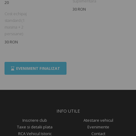
suplimentara
20
reperele
independenței Suediei (1523)
și
fundamentul
30 RON
statului modern (1809
)
.
Cost echipaj
standard (1
Expoziție de artă:
În parteneriat cultural cu Ambasada
masina + 2
Suediei, perimetrul expozițional va găzdui o serie de
tablouri
persoane)
pe pânză (canvas print)
ce ilustrează momente cheie din
30 RON
istoria și cultura nordică, integrând mașinile într-un context
vizual deosebit
.
Rol Educativ:
Fiecare participant va contribui la latura
EVENIMENT FINALIZAT
informativă a evenimentului prin fișe de prezentare detaliate,
menite să explice publicului evoluția ingineriei suedeze
.
Invităm colegii dornici să participe ca expozanți să se înscrie cu
vehicule istorice fabricate în Suedia (mărcile
Volvo
și
Saab
, dar și
unități reprezentative pentru
DAF
,
Scania
,
Husaberg
,
Husqvarna
sau
Nimbus
)
.
INFO UTILE
Inscriere club
Atestare vehicul
Înscrieri și Selecție
Taxe si detalii plata
Evenimente
RCA Vehicul Istoric
Contact